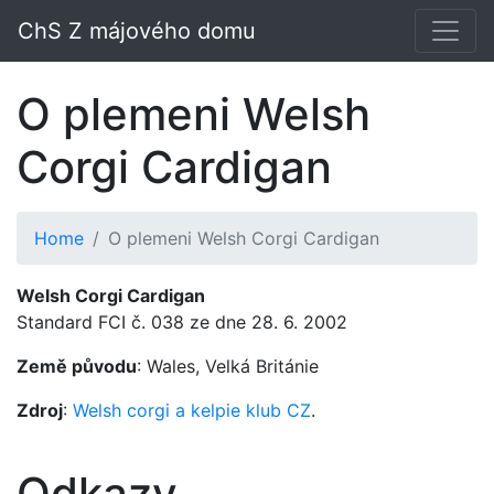
ChS Z májového domu
O plemeni Welsh
Corgi Cardigan
Home
O plemeni Welsh Corgi Cardigan
Welsh Corgi Cardigan
Standard FCI č. 038 ze dne 28. 6. 2002
Země původu
: Wales, Velká Británie
Zdroj
:
Welsh corgi a kelpie klub CZ
.
Odkazy