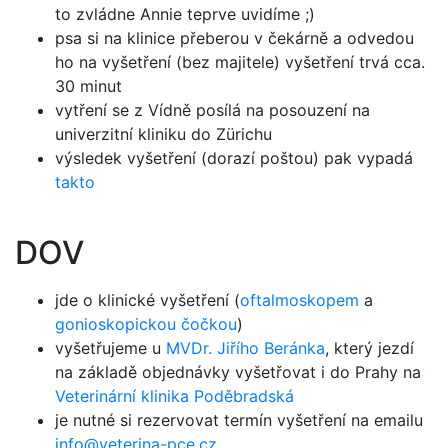
to zvládne Annie teprve uvidíme ;)
psa si na klinice přeberou v čekárně a odvedou
ho na vyšetření (bez majitele) vyšetření trvá cca.
30 minut
vytření se z Vídně posílá na posouzení na
univerzitní kliniku do Zürichu
výsledek vyšetření (dorazí poštou) pak vypadá
takto
DOV
jde o klinické vyšetření (
oftalmoskopem
a
gonioskopickou čočkou
)
vyšetřujeme u
MVDr. Jiřího Beránka
, který jezdí
na základě objednávky vyšetřovat i do Prahy na
Veterinární klinika Poděbradská
je nutné si rezervovat termín vyšetření na emailu
info@veterina-pce.cz