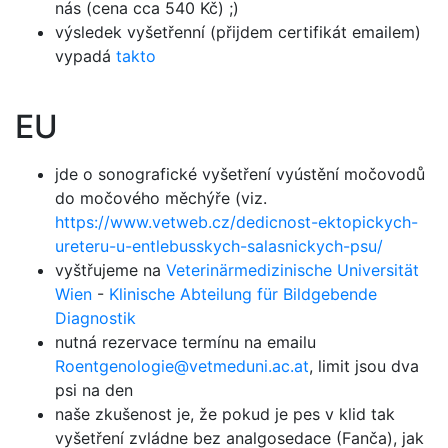
nás (cena cca 540 Kč) ;)
výsledek vyšetřenní (přijdem certifikát emailem)
vypadá
takto
EU
jde o sonografické vyšetření vyústění močovodů
do močového měchýře (viz.
https://www.vetweb.cz/dedicnost-ektopickych-
ureteru-u-entlebusskych-salasnickych-psu/
vyštřujeme na
Veterinärmedizinische Universität
Wien
-
Klinische Abteilung für Bildgebende
Diagnostik
nutná rezervace termínu na emailu
Roentgenologie@vetmeduni.ac.at
, limit jsou dva
psi na den
naše zkušenost je, že pokud je pes v klid tak
vyšetření zvládne bez analgosedace (Fanča), jak