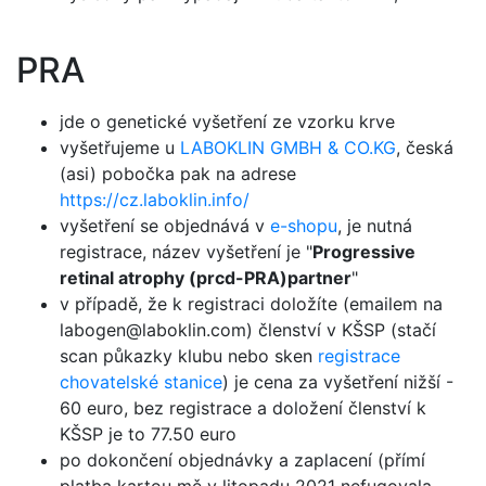
PRA
jde o genetické vyšetření ze vzorku krve
vyšetřujeme u
LABOKLIN GMBH & CO.KG
, česká
(asi) pobočka pak na adrese
https://cz.laboklin.info/
vyšetření se objednává v
e-shopu
, je nutná
registrace, název vyšetření je "
Progressive
retinal atrophy (prcd-PRA)partner
"
v případě, že k registraci doložíte (emailem na
labogen@laboklin.com) členství v KŠSP (stačí
scan půkazky klubu nebo sken
registrace
chovatelské stanice
) je cena za vyšetření nižší -
60 euro, bez registrace a doložení členství k
KŠSP je to 77.50 euro
po dokončení objednávky a zaplacení (přímí