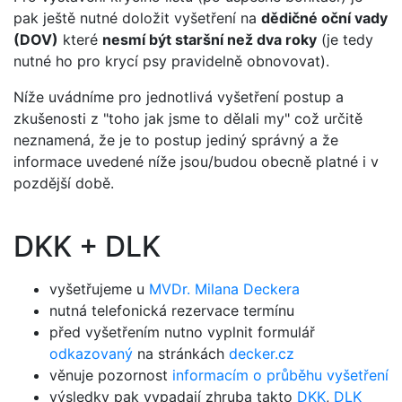
pak ještě nutné doložit vyšetření na
dědičné oční vady
(DOV)
které
nesmí být staršní než dva roky
(je tedy
nutné ho pro krycí psy pravidelně obnovovat).
Níže uvádníme pro jednotlivá vyšetření postup a
zkušenosti z "toho jak jsme to dělali my" což určitě
neznamená, že je to postup jediný správný a že
informace uvedené níže jsou/budou obecně platné i v
pozdější době.
DKK + DLK
vyšetřujeme u
MVDr. Milana Deckera
nutná telefonická rezervace termínu
před vyšetřením nutno vyplnit formulář
odkazovaný
na stránkách
decker.cz
věnuje pozornost
informacím o průběhu vyšetření
výsledky pak vypadají zhruba takto
DKK
,
DLK