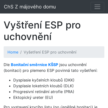
ChS Z májového domu
Vyštření ESP pro
uchovnění
Home
Vyšetření ESP pro uchovnění
Dle
Bonitační směrnice KŠSP
jsou uchovnění
(bonitaci) pro plemeno ESP povinná tato vyšetření:
Dysplasie kyčelních kloubů (DKK)
Dysplasie loketních kloubů (DLK)
Progresivní retinální atrofie (PRA)
Ektopický ureter (EU)
Pro vystavení krycího listu (po úspěšné bonitaci) je