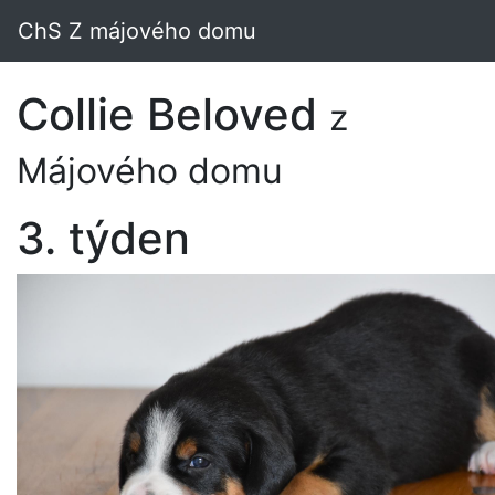
ChS Z májového domu
Collie Beloved
z
Májového domu
3. týden