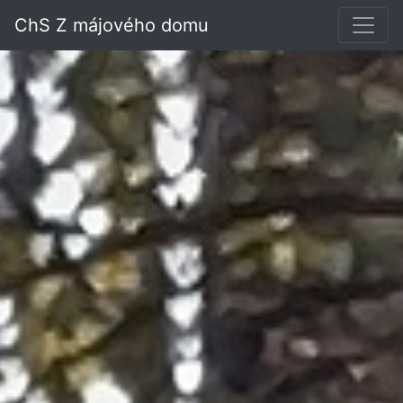
ChS Z májového domu