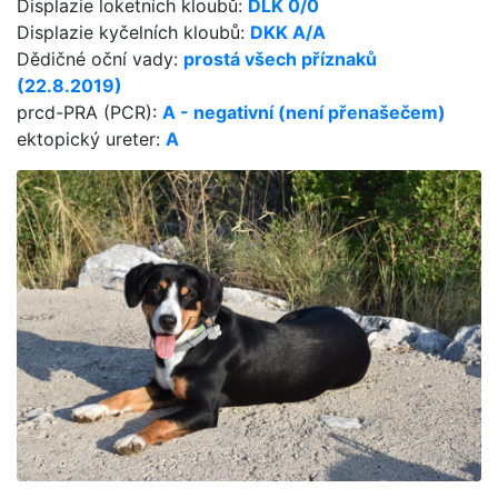
Displazie loketních kloubů:
DLK 0/0
Displazie kyčelních kloubů:
DKK A/A
Dědičné oční vady:
prostá všech příznaků
(22.8.2019)
prcd-PRA (PCR):
A - negativní (není přenašečem)
ektopický ureter:
A