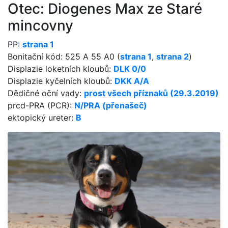
Otec: Diogenes Max ze Staré
mincovny
PP:
strana 1
Bonitační kód: 525 A 55 A0 (
strana 1
,
strana 2
)
Displazie loketních kloubů:
DLK 0/0
Displazie kyčelních kloubů:
DKK A/A
Dědičné oční vady:
prost všech příznaků (29.3.2019)
prcd-PRA (PCR):
N/PRA (přenašeč)
ektopický ureter:
B