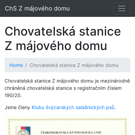
ChS Z májového domu
Chovatelská stanice
Z májového domu
Home
Chovatelská stanice Z májového domu
Chovatelská stanice Z májového domu je mezinárodně
chráněná chovatelská stanice s registračním číslem
190/20.
Jsme členy
Klubu švýcarských salašnických psů
.